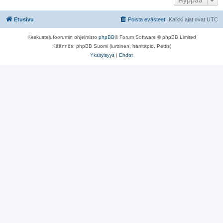
Hyppää
Etusivu
Poista evästeet
Kaikki ajat ovat
UTC
Keskustelufoorumin ohjelmisto
phpBB
® Forum Software © phpBB Limited
Käännös: phpBB Suomi (lurttinen, harritapio, Pettis)
Yksityisyys
|
Ehdot