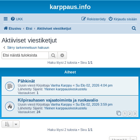
karppaus.info
UKK
Rekisteröidy
Kirjaudu sisään
E
Etusivu
Etsi
Aktiiviset viestiketjut
t
Aktiiviset viestiketjut
s
Siirry tarkennettuun hakuun
i
Etsi
Tarkennettu haku
Haku löysi 2 tulosta • Sivu
1
/
1
Aiheet
Pähkinät
Uusin viesti Kirjoittaja
Vanha Karppu
«
Su Elo 02, 2026 4:04 pm
Lähetetty Sijainti:
Yleinen karppauskeskustelu
Vastaukset:
1
Kilpirauhasen vajaatoiminta ja ruokavalio
Uusin viesti Kirjoittaja
Vanha Karppu
«
Su Elo 02, 2026 3:59 pm
Lähetetty Sijainti:
Yleinen karppauskeskustelu
Vastaukset:
24
1
2
3
Haku löysi 2 tulosta • Sivu
1
/
1