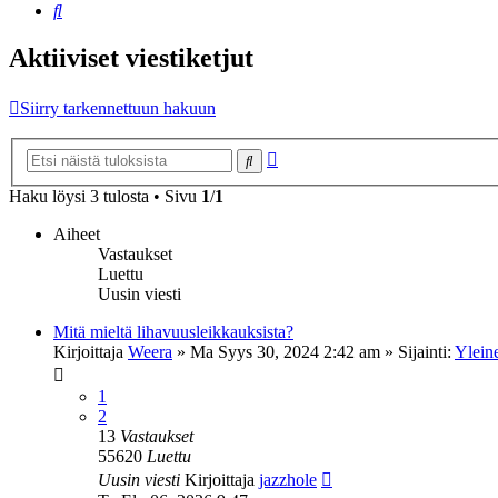
Etsi
Aktiiviset viestiketjut
Siirry tarkennettuun hakuun
Tarkennettu
Etsi
haku
Haku löysi 3 tulosta • Sivu
1
/
1
Aiheet
Vastaukset
Luettu
Uusin viesti
Mitä mieltä lihavuusleikkauksista?
Kirjoittaja
Weera
»
Ma Syys 30, 2024 2:42 am
» Sijainti:
Ylein
1
2
13
Vastaukset
55620
Luettu
Uusin viesti
Kirjoittaja
jazzhole