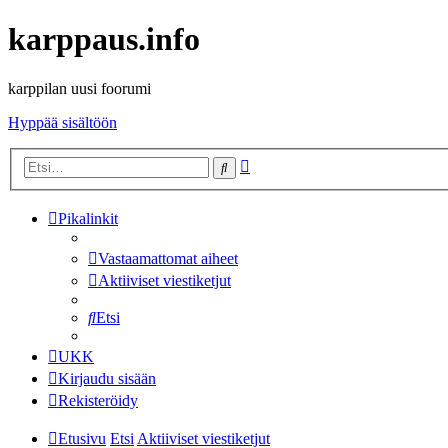
karppaus.info
karppilan uusi foorumi
Hyppää sisältöön
Tarkennettu
Etsi
haku
Pikalinkit
Vastaamattomat aiheet
Aktiiviset viestiketjut
Etsi
UKK
Kirjaudu sisään
Rekisteröidy
Etusivu
Etsi
Aktiiviset viestiketjut