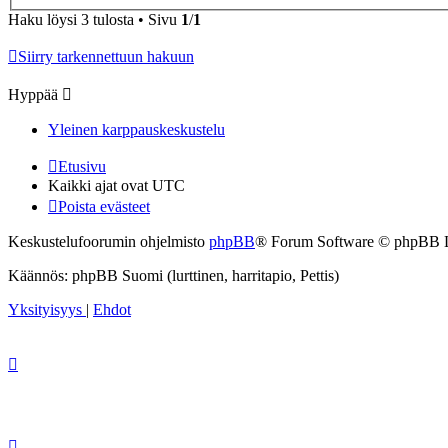
Haku löysi 3 tulosta • Sivu
1
/
1
Siirry tarkennettuun hakuun
Hyppää
Yleinen karppauskeskustelu
Etusivu
Kaikki ajat ovat
UTC
Poista evästeet
Keskustelufoorumin ohjelmisto
phpBB
® Forum Software © phpBB 
Käännös: phpBB Suomi (lurttinen, harritapio, Pettis)
Yksityisyys
|
Ehdot