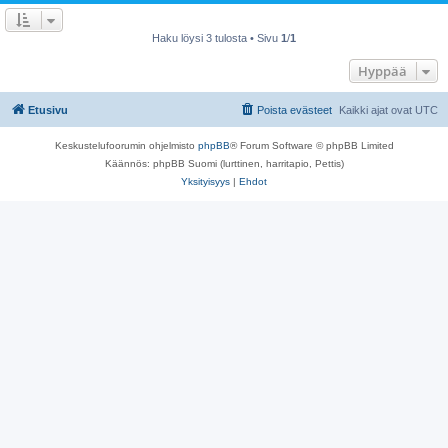
Haku löysi 3 tulosta • Sivu
1
/
1
Hyppää
Etusivu
Poista evästeet
Kaikki ajat ovat
UTC
Keskustelufoorumin ohjelmisto
phpBB
® Forum Software © phpBB Limited
Käännös: phpBB Suomi (lurttinen, harritapio, Pettis)
Yksityisyys
|
Ehdot