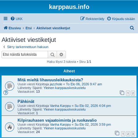
karppaus.info
UKK
Rekisteröidy
Kirjaudu sisään
E
Etusivu
Etsi
Aktiiviset viestiketjut
t
Aktiiviset viestiketjut
s
Siirry tarkennettuun hakuun
i
Etsi
Tarkennettu haku
Haku löysi 3 tulosta • Sivu
1
/
1
Aiheet
Mitä mieltä lihavuusleikkauksista?
Uusin viesti Kirjoittaja
jazzhole
«
To Elo 06, 2026 9:47 am
Lähetetty Sijainti:
Yleinen karppauskeskustelu
Vastaukset:
13
1
2
Pähkinät
Uusin viesti Kirjoittaja
Vanha Karppu
«
Su Elo 02, 2026 4:04 pm
Lähetetty Sijainti:
Yleinen karppauskeskustelu
Vastaukset:
1
Kilpirauhasen vajaatoiminta ja ruokavalio
Uusin viesti Kirjoittaja
Vanha Karppu
«
Su Elo 02, 2026 3:59 pm
Lähetetty Sijainti:
Yleinen karppauskeskustelu
Vastaukset:
24
1
2
3