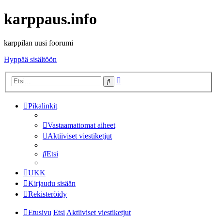
karppaus.info
karppilan uusi foorumi
Hyppää sisältöön
Tarkennettu
Etsi
haku
Pikalinkit
Vastaamattomat aiheet
Aktiiviset viestiketjut
Etsi
UKK
Kirjaudu sisään
Rekisteröidy
Etusivu
Etsi
Aktiiviset viestiketjut