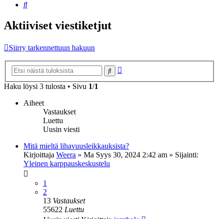
Etsi
Aktiiviset viestiketjut
Siirry tarkennettuun hakuun
Tarkennettu
Etsi
haku
Haku löysi 3 tulosta • Sivu
1
/
1
Aiheet
Vastaukset
Luettu
Uusin viesti
Mitä mieltä lihavuusleikkauksista?
Kirjoittaja
Weera
»
Ma Syys 30, 2024 2:42 am
» Sijainti:
Yleinen karppauskeskustelu
1
2
13
Vastaukset
55622
Luettu