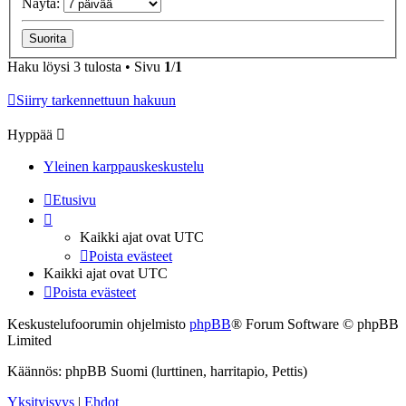
Näytä:
Haku löysi 3 tulosta • Sivu
1
/
1
Siirry tarkennettuun hakuun
Hyppää
Yleinen karppauskeskustelu
Etusivu
Kaikki ajat ovat
UTC
Poista evästeet
Kaikki ajat ovat
UTC
Poista evästeet
Keskustelufoorumin ohjelmisto
phpBB
® Forum Software © phpBB
Limited
Käännös: phpBB Suomi (lurttinen, harritapio, Pettis)
Yksityisyys
|
Ehdot