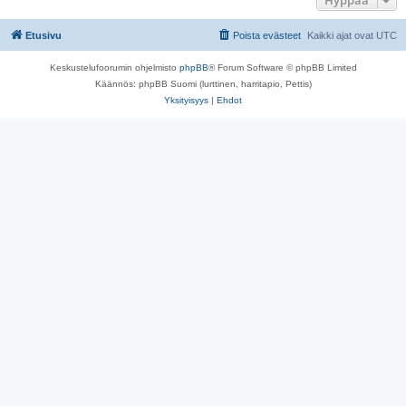
Hyppää
Etusivu
Poista evästeet
Kaikki ajat ovat
UTC
Keskustelufoorumin ohjelmisto
phpBB
® Forum Software © phpBB Limited
Käännös: phpBB Suomi (lurttinen, harritapio, Pettis)
Yksityisyys
|
Ehdot