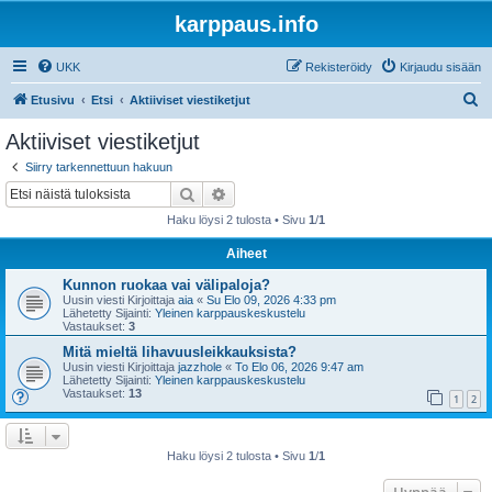
karppaus.info
UKK
Rekisteröidy
Kirjaudu sisään
E
Etusivu
Etsi
Aktiiviset viestiketjut
t
Aktiiviset viestiketjut
s
Siirry tarkennettuun hakuun
i
Etsi
Tarkennettu haku
Haku löysi 2 tulosta • Sivu
1
/
1
Aiheet
Kunnon ruokaa vai välipaloja?
Uusin viesti Kirjoittaja
aia
«
Su Elo 09, 2026 4:33 pm
Lähetetty Sijainti:
Yleinen karppauskeskustelu
Vastaukset:
3
Mitä mieltä lihavuusleikkauksista?
Uusin viesti Kirjoittaja
jazzhole
«
To Elo 06, 2026 9:47 am
Lähetetty Sijainti:
Yleinen karppauskeskustelu
Vastaukset:
13
1
2
Haku löysi 2 tulosta • Sivu
1
/
1