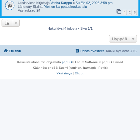
Uusin viesti Kirjoittaja
Vanha Karppu
«
Su Elo 02, 2026 3:59 pm
Lähetetty Sijainti:
Yleinen karppauskeskustelu
Vastaukset:
24
1
2
3
Haku löysi 4 tulosta • Sivu
1
/
1
Hyppää
Etusivu
Poista evästeet
Kaikki ajat ovat
UTC
Keskustelufoorumin ohjelmisto
phpBB
® Forum Software © phpBB Limited
Käännös: phpBB Suomi (lurttinen, harritapio, Pettis)
Yksityisyys
|
Ehdot