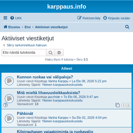
karppaus.info
UKK
Rekisteröidy
Kirjaudu sisään
E
Etusivu
Etsi
Aktiiviset viestiketjut
t
Aktiiviset viestiketjut
s
Siirry tarkennettuun hakuun
i
Etsi
Tarkennettu haku
Haku löysi 4 tulosta • Sivu
1
/
1
Aiheet
Kunnon ruokaa vai välipaloja?
Uusin viesti Kirjoittaja
Vanha Karppu
«
La Elo 08, 2026 5:22 pm
Lähetetty Sijainti:
Yleinen karppauskeskustelu
Mitä mieltä lihavuusleikkauksista?
Uusin viesti Kirjoittaja
jazzhole
«
To Elo 06, 2026 9:47 am
Lähetetty Sijainti:
Yleinen karppauskeskustelu
Vastaukset:
13
1
2
Pähkinät
Uusin viesti Kirjoittaja
Vanha Karppu
«
Su Elo 02, 2026 4:04 pm
Lähetetty Sijainti:
Yleinen karppauskeskustelu
Vastaukset:
1
Kilpirauhasen vajaatoiminta ja ruokavalio