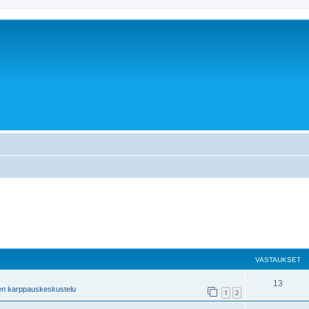
VASTAUKSET
13
en karppauskeskustelu
1
2