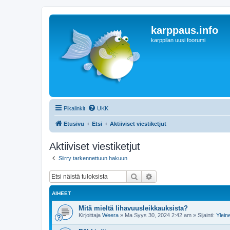
karppaus.info
karppilan uusi foorumi
Pikalinkit
UKK
Etusivu
Etsi
Aktiiviset viestiketjut
Aktiiviset viestiketjut
Siirry tarkennettuun hakuun
Etsi
Tarkennettu haku
AIHEET
Mitä mieltä lihavuusleikkauksista?
Kirjoittaja
Weera
»
Ma Syys 30, 2024 2:42 am
» Sijainti:
Ylein