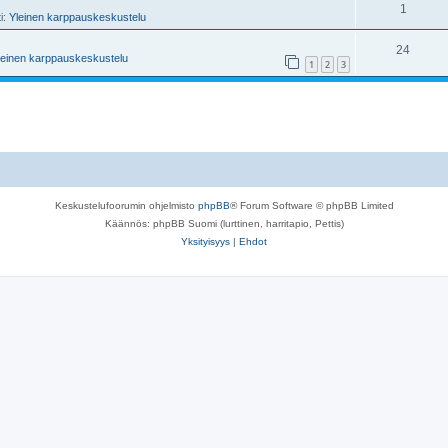
1
ti:
Yleinen karppauskeskustelu
24
leinen karppauskeskustelu
1
2
3
Keskustelufoorumin ohjelmisto
phpBB
® Forum Software © phpBB Limited
Käännös: phpBB Suomi (lurttinen, harritapio, Pettis)
Yksityisyys
|
Ehdot