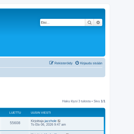
Etsi
Tarkennettu haku
Rekisteröidy
Kirjaudu sisään
Haku löysi 3 tulosta • Sivu
1
/
1
LUETTU
UUSIN VIESTI
Kirjoittaja
jazzhole
55608
To Elo 06, 2026 9:47 am