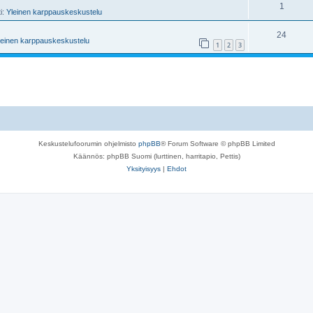
1
ti:
Yleinen karppauskeskustelu
24
leinen karppauskeskustelu
1
2
3
Keskustelufoorumin ohjelmisto
phpBB
® Forum Software © phpBB Limited
Käännös: phpBB Suomi (lurttinen, harritapio, Pettis)
Yksityisyys
|
Ehdot