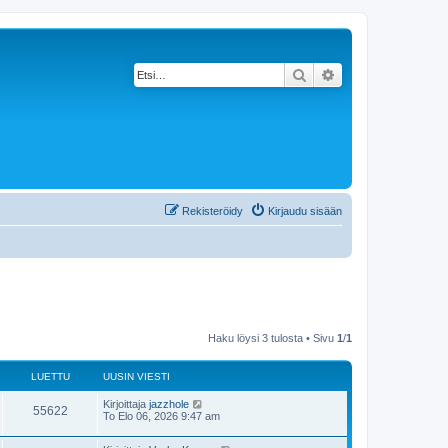
Etsi
Tarkennettu haku
Rekisteröidy
Kirjaudu sisään
Haku löysi 3 tulosta • Sivu
1
/
1
LUETTU
UUSIN VIESTI
Kirjoittaja
jazzhole
55622
To Elo 06, 2026 9:47 am