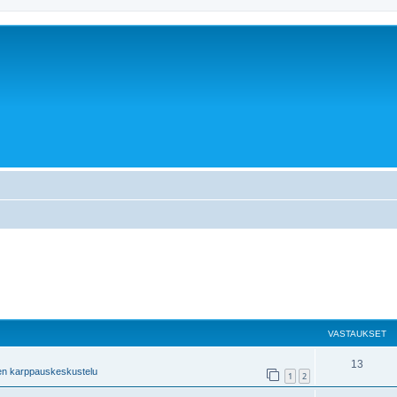
VASTAUKSET
13
en karppauskeskustelu
1
2