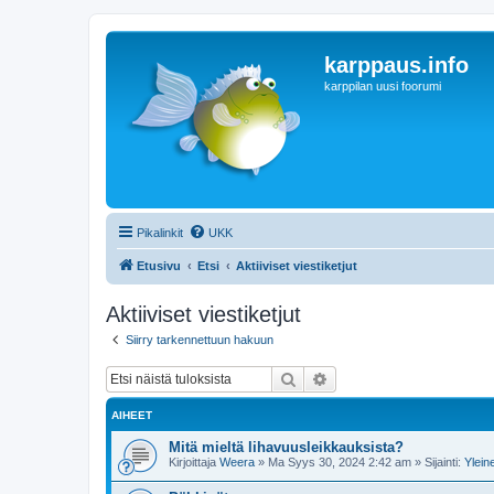
karppaus.info
karppilan uusi foorumi
Pikalinkit
UKK
Etusivu
Etsi
Aktiiviset viestiketjut
Aktiiviset viestiketjut
Siirry tarkennettuun hakuun
Etsi
Tarkennettu haku
AIHEET
Mitä mieltä lihavuusleikkauksista?
Kirjoittaja
Weera
»
Ma Syys 30, 2024 2:42 am
» Sijainti:
Ylein