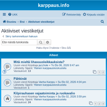
karppaus.info
UKK
Rekisteröidy
Kirjaudu sisään
E
Etusivu
Etsi
Aktiiviset viestiketjut
t
Aktiiviset viestiketjut
s
Siirry tarkennettuun hakuun
i
Etsi
Tarkennettu haku
Haku löysi 3 tulosta • Sivu
1
/
1
Aiheet
Mitä mieltä lihavuusleikkauksista?
Uusin viesti Kirjoittaja
jazzhole
«
To Elo 06, 2026 9:47 am
Lähetetty Sijainti:
Yleinen karppauskeskustelu
Vastaukset:
13
1
2
Pähkinät
Uusin viesti Kirjoittaja
Vanha Karppu
«
Su Elo 02, 2026 4:04 pm
Lähetetty Sijainti:
Yleinen karppauskeskustelu
Vastaukset:
1
Kilpirauhasen vajaatoiminta ja ruokavalio
Uusin viesti Kirjoittaja
Vanha Karppu
«
Su Elo 02, 2026 3:59 pm
Lähetetty Sijainti:
Yleinen karppauskeskustelu
Vastaukset:
24
1
2
3