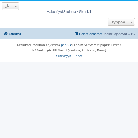
Haku löysi 3 tulosta • Sivu
1
/
1
Hyppää
Etusivu
Poista evästeet
Kaikki ajat ovat
UTC
Keskustelufoorumin ohjelmisto
phpBB
® Forum Software © phpBB Limited
Käännös: phpBB Suomi (lurttinen, harritapio, Pettis)
Yksityisyys
|
Ehdot