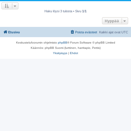
Haku löysi 3 tulosta • Sivu
1
/
1
Hyppää
Etusivu
Poista evästeet
Kaikki ajat ovat
UTC
Keskustelufoorumin ohjelmisto
phpBB
® Forum Software © phpBB Limited
Käännös: phpBB Suomi (lurttinen, harritapio, Pettis)
Yksityisyys
|
Ehdot