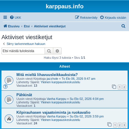
karppaus.info
UKK
Rekisteröidy
Kirjaudu sisään
E
Etusivu
Etsi
Aktiiviset viestiketjut
t
Aktiiviset viestiketjut
s
Siirry tarkennettuun hakuun
i
Etsi
Tarkennettu haku
Haku löysi 3 tulosta • Sivu
1
/
1
Aiheet
Mitä mieltä lihavuusleikkauksista?
Uusin viesti Kirjoittaja
jazzhole
«
To Elo 06, 2026 9:47 am
Lähetetty Sijainti:
Yleinen karppauskeskustelu
Vastaukset:
13
1
2
Pähkinät
Uusin viesti Kirjoittaja
Vanha Karppu
«
Su Elo 02, 2026 4:04 pm
Lähetetty Sijainti:
Yleinen karppauskeskustelu
Vastaukset:
1
Kilpirauhasen vajaatoiminta ja ruokavalio
Uusin viesti Kirjoittaja
Vanha Karppu
«
Su Elo 02, 2026 3:59 pm
Lähetetty Sijainti:
Yleinen karppauskeskustelu
Vastaukset:
24
1
2
3