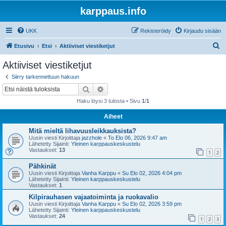
karppaus.info
UKK
Rekisteröidy
Kirjaudu sisään
E
Etusivu
Etsi
Aktiiviset viestiketjut
t
Aktiiviset viestiketjut
s
Siirry tarkennettuun hakuun
i
Etsi
Tarkennettu haku
Haku löysi 3 tulosta • Sivu
1
/
1
Aiheet
Mitä mieltä lihavuusleikkauksista?
Uusin viesti Kirjoittaja
jazzhole
«
To Elo 06, 2026 9:47 am
Lähetetty Sijainti:
Yleinen karppauskeskustelu
Vastaukset:
13
1
2
Pähkinät
Uusin viesti Kirjoittaja
Vanha Karppu
«
Su Elo 02, 2026 4:04 pm
Lähetetty Sijainti:
Yleinen karppauskeskustelu
Vastaukset:
1
Kilpirauhasen vajaatoiminta ja ruokavalio
Uusin viesti Kirjoittaja
Vanha Karppu
«
Su Elo 02, 2026 3:59 pm
Lähetetty Sijainti:
Yleinen karppauskeskustelu
Vastaukset:
24
1
2
3