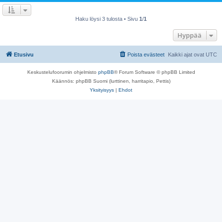
Haku löysi 3 tulosta • Sivu
1
/
1
Hyppää
Etusivu
Poista evästeet
Kaikki ajat ovat
UTC
Keskustelufoorumin ohjelmisto
phpBB
® Forum Software © phpBB Limited
Käännös: phpBB Suomi (lurttinen, harritapio, Pettis)
Yksityisyys
|
Ehdot