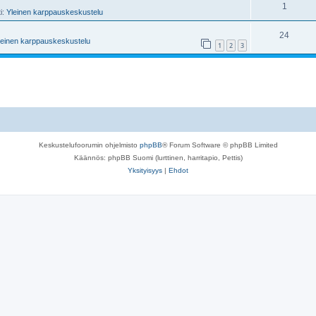
1
ti:
Yleinen karppauskeskustelu
24
leinen karppauskeskustelu
1
2
3
Keskustelufoorumin ohjelmisto
phpBB
® Forum Software © phpBB Limited
Käännös: phpBB Suomi (lurttinen, harritapio, Pettis)
Yksityisyys
|
Ehdot