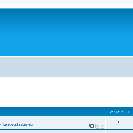
VASTAUKSET
13
en karppauskeskustelu
1
2