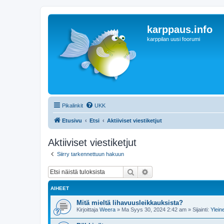
karppaus.info
karppilan uusi foorumi
Pikalinkit
UKK
Etusivu
Etsi
Aktiiviset viestiketjut
Aktiiviset viestiketjut
Siirry tarkennettuun hakuun
Etsi
Tarkennettu haku
AIHEET
Mitä mieltä lihavuusleikkauksista?
Kirjoittaja
Weera
»
Ma Syys 30, 2024 2:42 am
» Sijainti:
Ylein