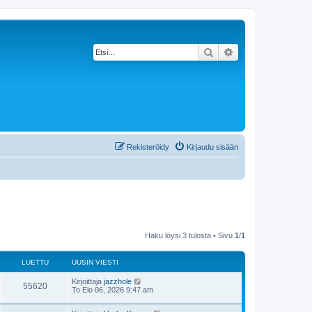
Etsi
Tarkennettu haku
Rekisteröidy
Kirjaudu sisään
Haku löysi 3 tulosta • Sivu
1
/
1
LUETTU
UUSIN VIESTI
Kirjoittaja
jazzhole
55620
To Elo 06, 2026 9:47 am