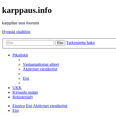
karppaus.info
karppilan uusi foorumi
Hyppää sisältöön
Tarkennettu haku
Etsi
Pikalinkit
Vastaamattomat aiheet
Aktiiviset viestiketjut
Etsi
UKK
Kirjaudu sisään
Rekisteröidy
Etusivu
Etsi
Aktiiviset viestiketjut
Etsi