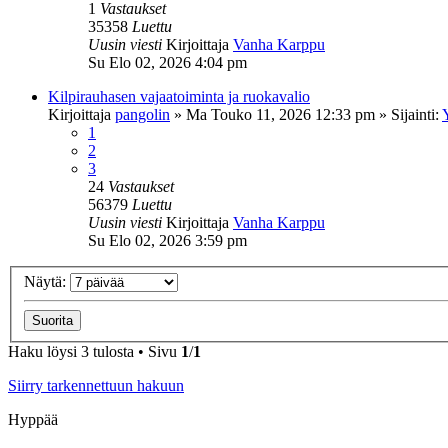
1
Vastaukset
35358
Luettu
Uusin viesti
Kirjoittaja
Vanha Karppu
Su Elo 02, 2026 4:04 pm
Kilpirauhasen vajaatoiminta ja ruokavalio
Kirjoittaja
pangolin
»
Ma Touko 11, 2026 12:33 pm
» Sijainti:
1
2
3
24
Vastaukset
56379
Luettu
Uusin viesti
Kirjoittaja
Vanha Karppu
Su Elo 02, 2026 3:59 pm
Näytä:
Haku löysi 3 tulosta • Sivu
1
/
1
Siirry tarkennettuun hakuun
Hyppää