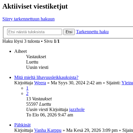
Aktiiviset viestiketjut
Siirry tarkennettuun hakuun
Tarkennettu haku
Etsi
Haku löysi 3 tulosta • Sivu
1
/
1
Aiheet
Vastaukset
Luettu
Uusin viesti
Mitä mieltä lihavuusleikkauksista?
Kirjoittaja
Weera
»
Ma Syys 30, 2024 2:42 am
» Sijainti:
Ylein
1
2
13
Vastaukset
55597
Luettu
Uusin viesti
Kirjoittaja
jazzhole
To Elo 06, 2026 9:47 am
Pähkinät
Kirjoittaja
Vanha Karppu
»
Ma Kesä 29, 2026 3:09 pm
» Sijain