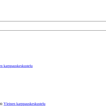
en karppauskeskustelu
ti:
Yleinen karppauskeskustelu