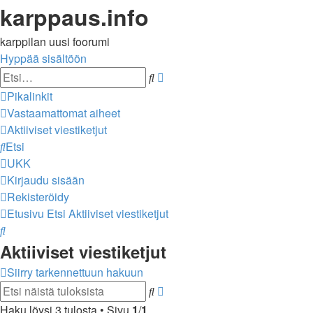
karppaus.info
karppilan uusi foorumi
Hyppää sisältöön
Tarkennettu
Etsi
haku
Pikalinkit
Vastaamattomat aiheet
Aktiiviset viestiketjut
Etsi
UKK
Kirjaudu sisään
Rekisteröidy
Etusivu
Etsi
Aktiiviset viestiketjut
Etsi
Aktiiviset viestiketjut
Siirry tarkennettuun hakuun
Tarkennettu
Etsi
haku
Haku löysi 3 tulosta • Sivu
1
/
1