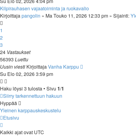
Su Elo 02, 2026 4:04 pm
Kilpirauhasen vajaatoiminta ja ruokavalio
Kirjoittaja
pangolin
»
Ma Touko 11, 2026 12:33 pm
» Sijainti:
Yl
1
2
3
24
Vastaukset
56393
Luettu
Uusin viesti
Kirjoittaja
Vanha Karppu
Su Elo 02, 2026 3:59 pm
Haku löysi 3 tulosta • Sivu
1
/
1
Siirry tarkennettuun hakuun
Hyppää
Yleinen karppauskeskustelu
Etusivu
Kaikki ajat ovat
UTC