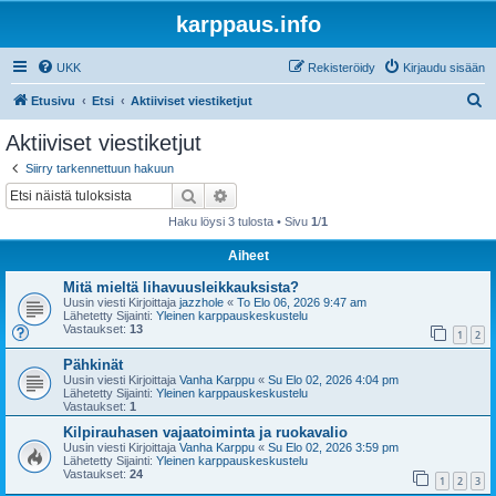
karppaus.info
UKK
Rekisteröidy
Kirjaudu sisään
E
Etusivu
Etsi
Aktiiviset viestiketjut
t
Aktiiviset viestiketjut
s
Siirry tarkennettuun hakuun
i
Etsi
Tarkennettu haku
Haku löysi 3 tulosta • Sivu
1
/
1
Aiheet
Mitä mieltä lihavuusleikkauksista?
Uusin viesti Kirjoittaja
jazzhole
«
To Elo 06, 2026 9:47 am
Lähetetty Sijainti:
Yleinen karppauskeskustelu
Vastaukset:
13
1
2
Pähkinät
Uusin viesti Kirjoittaja
Vanha Karppu
«
Su Elo 02, 2026 4:04 pm
Lähetetty Sijainti:
Yleinen karppauskeskustelu
Vastaukset:
1
Kilpirauhasen vajaatoiminta ja ruokavalio
Uusin viesti Kirjoittaja
Vanha Karppu
«
Su Elo 02, 2026 3:59 pm
Lähetetty Sijainti:
Yleinen karppauskeskustelu
Vastaukset:
24
1
2
3