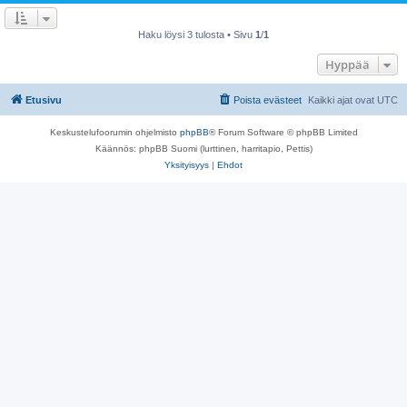
Haku löysi 3 tulosta • Sivu
1
/
1
Hyppää
Etusivu
Poista evästeet
Kaikki ajat ovat
UTC
Keskustelufoorumin ohjelmisto
phpBB
® Forum Software © phpBB Limited
Käännös: phpBB Suomi (lurttinen, harritapio, Pettis)
Yksityisyys
|
Ehdot