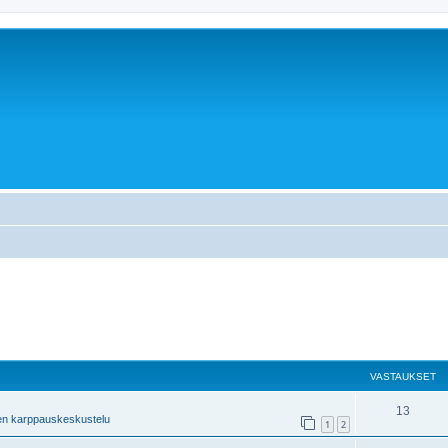
VASTAUKSET
13
en karppauskeskustelu
1
2