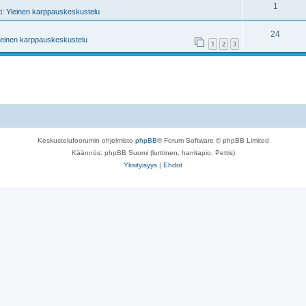
1
ti:
Yleinen karppauskeskustelu
24
leinen karppauskeskustelu
1
2
3
Keskustelufoorumin ohjelmisto
phpBB
® Forum Software © phpBB Limited
Käännös: phpBB Suomi (lurttinen, harritapio, Pettis)
Yksityisyys
|
Ehdot