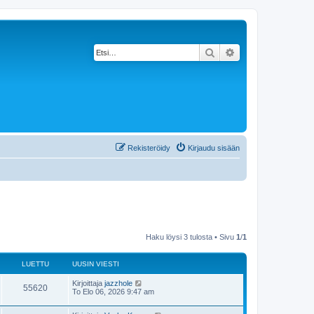
Etsi
Tarkennettu haku
Rekisteröidy
Kirjaudu sisään
Haku löysi 3 tulosta • Sivu
1
/
1
LUETTU
UUSIN VIESTI
Kirjoittaja
jazzhole
55620
To Elo 06, 2026 9:47 am