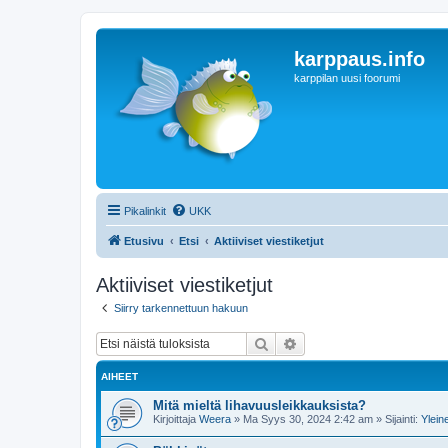
karppaus.info
karppilan uusi foorumi
Pikalinkit
UKK
Etusivu
Etsi
Aktiiviset viestiketjut
Aktiiviset viestiketjut
Siirry tarkennettuun hakuun
Etsi
Tarkennettu haku
AIHEET
Mitä mieltä lihavuusleikkauksista?
Kirjoittaja
Weera
»
Ma Syys 30, 2024 2:42 am
» Sijainti:
Ylein