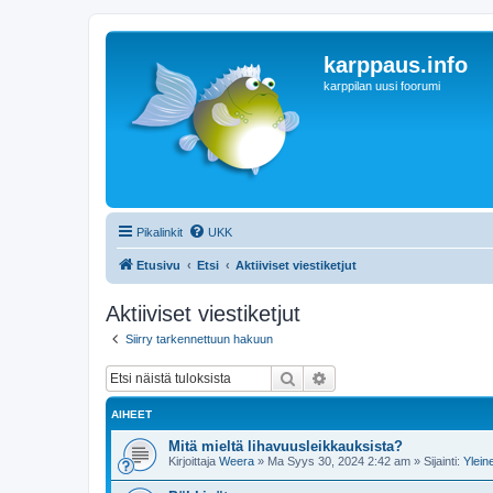
karppaus.info
karppilan uusi foorumi
Pikalinkit
UKK
Etusivu
Etsi
Aktiiviset viestiketjut
Aktiiviset viestiketjut
Siirry tarkennettuun hakuun
Etsi
Tarkennettu haku
AIHEET
Mitä mieltä lihavuusleikkauksista?
Kirjoittaja
Weera
»
Ma Syys 30, 2024 2:42 am
» Sijainti:
Ylein