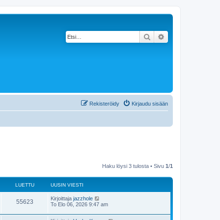
Etsi
Tarkennettu haku
Rekisteröidy
Kirjaudu sisään
Haku löysi 3 tulosta • Sivu
1
/
1
LUETTU
UUSIN VIESTI
Kirjoittaja
jazzhole
55623
To Elo 06, 2026 9:47 am