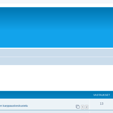
VASTAUKSET
13
en karppauskeskustelu
1
2