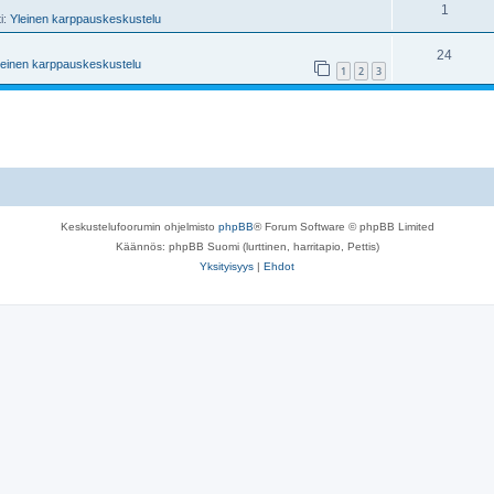
1
ti:
Yleinen karppauskeskustelu
24
leinen karppauskeskustelu
1
2
3
Keskustelufoorumin ohjelmisto
phpBB
® Forum Software © phpBB Limited
Käännös: phpBB Suomi (lurttinen, harritapio, Pettis)
Yksityisyys
|
Ehdot