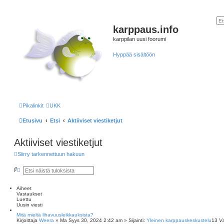
karppaus.info
karppilan uusi foorumi
Hyppää sisältöön
Pikalinkit
UKK
Etusivu
Etsi
Aktiiviset viestiketjut
Aktiiviset viestiketjut
Siirry tarkennettuun hakuun
E
T
t
a
s
r
i
k
Aiheet
e
Vastaukset
n
Luettu
n
Uusin viesti
e
Mitä mieltä lihavuusleikkauksista?
t
Kirjoittaja
Weera
»
Ma Syys 30, 2024 2:42 am
» Sijainti:
Yleinen karppauskeskustelu
13
V
t