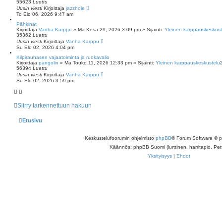
55623
Luettu
u
Uusin viesti
Kirjoittaja
jazzhole
h
To Elo 06, 2026 9:47 am
a
k
Pähkinät
u
Kirjoittaja
Vanha Karppu
»
Ma Kesä 29, 2026 3:09 pm
» Sijainti:
Yleinen karppauskeskust
35362
Luettu
Uusin viesti
Kirjoittaja
Vanha Karppu
Su Elo 02, 2026 4:04 pm
Kilpirauhasen vajaatoiminta ja ruokavalio
Kirjoittaja
pangolin
»
Ma Touko 11, 2026 12:33 pm
» Sijainti:
Yleinen karppauskeskustelu
56394
Luettu
Uusin viesti
Kirjoittaja
Vanha Karppu
Su Elo 02, 2026 3:59 pm
Siirry tarkennettuun hakuun
Etusivu
Keskustelufoorumin ohjelmisto
phpBB
® Forum Software © 
Käännös: phpBB Suomi (lurttinen, harritapio, Pett
Yksityisyys
|
Ehdot