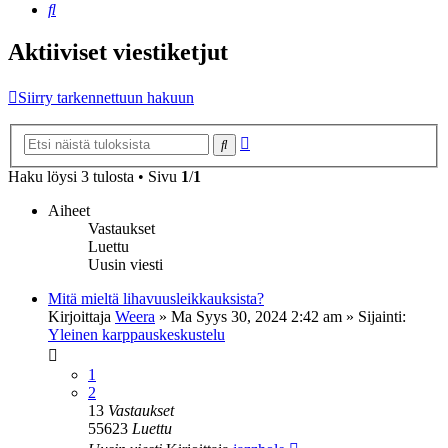
Etsi
Aktiiviset viestiketjut
Siirry tarkennettuun hakuun
Tarkennettu
Etsi
haku
Haku löysi 3 tulosta • Sivu
1
/
1
Aiheet
Vastaukset
Luettu
Uusin viesti
Mitä mieltä lihavuusleikkauksista?
Kirjoittaja
Weera
»
Ma Syys 30, 2024 2:42 am
» Sijainti:
Yleinen karppauskeskustelu
1
2
13
Vastaukset
55623
Luettu