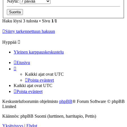
Näytä:
Haku löysi 3 tulosta • Sivu
1
/
1
Siirry tarkennettuun hakuun
Hyppää
Yleinen karppauskeskustelu
Etusivu
Kaikki ajat ovat
UTC
Poista evästeet
Kaikki ajat ovat
UTC
Poista evästeet
Keskustelufoorumin ohjelmisto
phpBB
® Forum Software © phpBB
Limited
Käännös: phpBB Suomi (lurttinen, harritapio, Pettis)
Yksityisyys
|
Ehdot