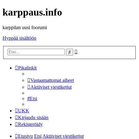
karppaus.info
karppilan uusi foorumi
Hyppää sisältöön
Tarkennettu
Etsi
haku
Pikalinkit
Vastaamattomat aiheet
Aktiiviset viestiketjut
Etsi
UKK
Kirjaudu sisään
Rekisteröidy
Etusivu
Etsi
Aktiiviset viestiketjut