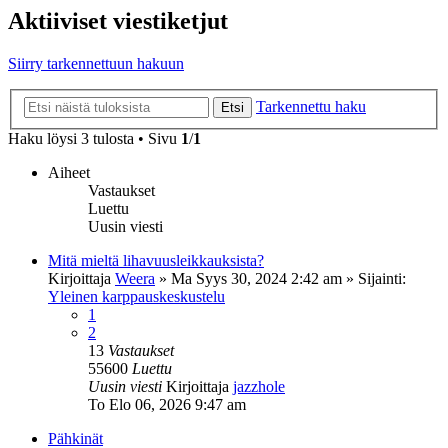
Aktiiviset viestiketjut
Siirry tarkennettuun hakuun
Tarkennettu haku
Etsi
Haku löysi 3 tulosta • Sivu
1
/
1
Aiheet
Vastaukset
Luettu
Uusin viesti
Mitä mieltä lihavuusleikkauksista?
Kirjoittaja
Weera
»
Ma Syys 30, 2024 2:42 am
» Sijainti:
Yleinen karppauskeskustelu
1
2
13
Vastaukset
55600
Luettu
Uusin viesti
Kirjoittaja
jazzhole
To Elo 06, 2026 9:47 am
Pähkinät