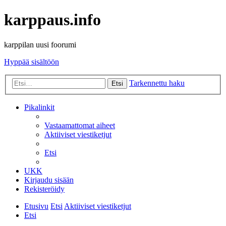
karppaus.info
karppilan uusi foorumi
Hyppää sisältöön
Tarkennettu haku
Etsi
Pikalinkit
Vastaamattomat aiheet
Aktiiviset viestiketjut
Etsi
UKK
Kirjaudu sisään
Rekisteröidy
Etusivu
Etsi
Aktiiviset viestiketjut
Etsi