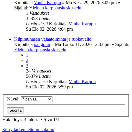
Kirjoittaja
Vanha Karppu
»
Ma Kesä 29, 2026 3:09 pm
»
Sijainti:
Yleinen karppauskeskustelu
1
Vastaukset
35358
Luettu
Uusin viesti
Kirjoittaja
Vanha Karppu
Su Elo 02, 2026 4:04 pm
Kilpirauhasen vajaatoiminta ja ruokavalio
Kirjoittaja
pangolin
»
Ma Touko 11, 2026 12:33 pm
» Sijainti:
Yleinen karppauskeskustelu
1
2
3
24
Vastaukset
56379
Luettu
Uusin viesti
Kirjoittaja
Vanha Karppu
Su Elo 02, 2026 3:59 pm
Näytä:
Haku löysi 3 tulosta • Sivu
1
/
1
Siirry tarkennettuun hakuun