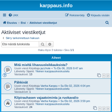
karppaus.info
UKK
Rekisteröidy
Kirjaudu sisään
E
Etusivu
Etsi
Aktiiviset viestiketjut
t
Aktiiviset viestiketjut
s
Siirry tarkennettuun hakuun
i
Etsi
Tarkennettu haku
Haku löysi 3 tulosta • Sivu
1
/
1
Aiheet
Mitä mieltä lihavuusleikkauksista?
Uusin viesti Kirjoittaja
jazzhole
«
To Elo 06, 2026 9:47 am
Lähetetty Sijainti:
Yleinen karppauskeskustelu
Vastaukset:
13
1
2
Pähkinät
Uusin viesti Kirjoittaja
Vanha Karppu
«
Su Elo 02, 2026 4:04 pm
Lähetetty Sijainti:
Yleinen karppauskeskustelu
Vastaukset:
1
Kilpirauhasen vajaatoiminta ja ruokavalio
Uusin viesti Kirjoittaja
Vanha Karppu
«
Su Elo 02, 2026 3:59 pm
Lähetetty Sijainti:
Yleinen karppauskeskustelu
Vastaukset:
24
1
2
3