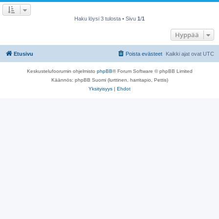
Haku löysi 3 tulosta • Sivu
1
/
1
Hyppää
Etusivu
Poista evästeet
Kaikki ajat ovat
UTC
Keskustelufoorumin ohjelmisto
phpBB
® Forum Software © phpBB Limited
Käännös: phpBB Suomi (lurttinen, harritapio, Pettis)
Yksityisyys
|
Ehdot