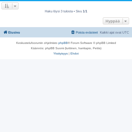
Haku löysi 3 tulosta • Sivu
1
/
1
Hyppää
Etusivu
Poista evästeet
Kaikki ajat ovat
UTC
Keskustelufoorumin ohjelmisto
phpBB
® Forum Software © phpBB Limited
Käännös: phpBB Suomi (lurttinen, harritapio, Pettis)
Yksityisyys
|
Ehdot