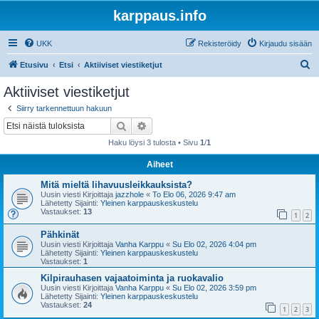
karppaus.info
UKK
Rekisteröidy
Kirjaudu sisään
E
Etusivu
Etsi
Aktiiviset viestiketjut
t
Aktiiviset viestiketjut
s
Siirry tarkennettuun hakuun
i
Etsi
Tarkennettu haku
Haku löysi 3 tulosta • Sivu
1
/
1
Aiheet
Mitä mieltä lihavuusleikkauksista?
Uusin viesti Kirjoittaja
jazzhole
«
To Elo 06, 2026 9:47 am
Lähetetty Sijainti:
Yleinen karppauskeskustelu
Vastaukset:
13
1
2
Pähkinät
Uusin viesti Kirjoittaja
Vanha Karppu
«
Su Elo 02, 2026 4:04 pm
Lähetetty Sijainti:
Yleinen karppauskeskustelu
Vastaukset:
1
Kilpirauhasen vajaatoiminta ja ruokavalio
Uusin viesti Kirjoittaja
Vanha Karppu
«
Su Elo 02, 2026 3:59 pm
Lähetetty Sijainti:
Yleinen karppauskeskustelu
Vastaukset:
24
1
2
3