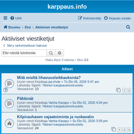
karppaus.info
UKK
Rekisteröidy
Kirjaudu sisään
E
Etusivu
Etsi
Aktiiviset viestiketjut
t
Aktiiviset viestiketjut
s
Siirry tarkennettuun hakuun
i
Etsi
Tarkennettu haku
Haku löysi 3 tulosta • Sivu
1
/
1
Aiheet
Mitä mieltä lihavuusleikkauksista?
Uusin viesti Kirjoittaja
jazzhole
«
To Elo 06, 2026 9:47 am
Lähetetty Sijainti:
Yleinen karppauskeskustelu
Vastaukset:
13
1
2
Pähkinät
Uusin viesti Kirjoittaja
Vanha Karppu
«
Su Elo 02, 2026 4:04 pm
Lähetetty Sijainti:
Yleinen karppauskeskustelu
Vastaukset:
1
Kilpirauhasen vajaatoiminta ja ruokavalio
Uusin viesti Kirjoittaja
Vanha Karppu
«
Su Elo 02, 2026 3:59 pm
Lähetetty Sijainti:
Yleinen karppauskeskustelu
Vastaukset:
24
1
2
3