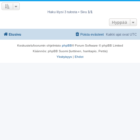
Haku löysi 3 tulosta • Sivu
1
/
1
Hyppää
Etusivu
Poista evästeet
Kaikki ajat ovat
UTC
Keskustelufoorumin ohjelmisto
phpBB
® Forum Software © phpBB Limited
Käännös: phpBB Suomi (lurttinen, harritapio, Pettis)
Yksityisyys
|
Ehdot