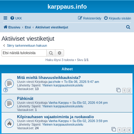
karppaus.info
UKK
Rekisteröidy
Kirjaudu sisään
E
Etusivu
Etsi
Aktiiviset viestiketjut
t
Aktiiviset viestiketjut
s
Siirry tarkennettuun hakuun
i
Etsi
Tarkennettu haku
Haku löysi 3 tulosta • Sivu
1
/
1
Aiheet
Mitä mieltä lihavuusleikkauksista?
Uusin viesti Kirjoittaja
jazzhole
«
To Elo 06, 2026 9:47 am
Lähetetty Sijainti:
Yleinen karppauskeskustelu
Vastaukset:
13
1
2
Pähkinät
Uusin viesti Kirjoittaja
Vanha Karppu
«
Su Elo 02, 2026 4:04 pm
Lähetetty Sijainti:
Yleinen karppauskeskustelu
Vastaukset:
1
Kilpirauhasen vajaatoiminta ja ruokavalio
Uusin viesti Kirjoittaja
Vanha Karppu
«
Su Elo 02, 2026 3:59 pm
Lähetetty Sijainti:
Yleinen karppauskeskustelu
Vastaukset:
24
1
2
3