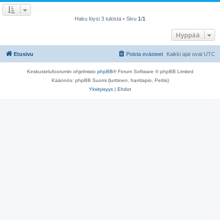
Haku löysi 3 tulosta • Sivu
1
/
1
Hyppää
Etusivu
Poista evästeet
Kaikki ajat ovat
UTC
Keskustelufoorumin ohjelmisto
phpBB
® Forum Software © phpBB Limited
Käännös: phpBB Suomi (lurttinen, harritapio, Pettis)
Yksityisyys
|
Ehdot