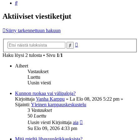
Etsi
Aktiiviset viestiketjut
Siirry tarkennettuun hakuun
Tarkennettu
Etsi
haku
Haku löysi 2 tulosta • Sivu
1
/
1
Aiheet
Vastaukset
Luettu
Uusin viesti
Kunnon ruokaa vai välipaloja?
Kirjoittaja
Vanha Karppu
»
La Elo 08, 2026 5:22 pm
»
Sijainti:
Yleinen karppauskeskustelu
3
Vastaukset
50
Luettu
Uusin viesti
Kirjoittaja
aia
Su Elo 09, 2026 4:33 pm
Mitä mieltä lihavuusleikkauksista?