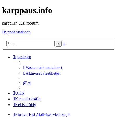
karppaus.info
karppilan uusi foorumi
Hyppää sisältöön
Tarkennettu
Etsi
haku
Pikalinkit
Vastaamattomat aiheet
Aktiiviset viestiketjut
Etsi
UKK
Kirjaudu sisään
Rekisteröidy
Etusivu
Etsi
Aktiiviset viestiketjut