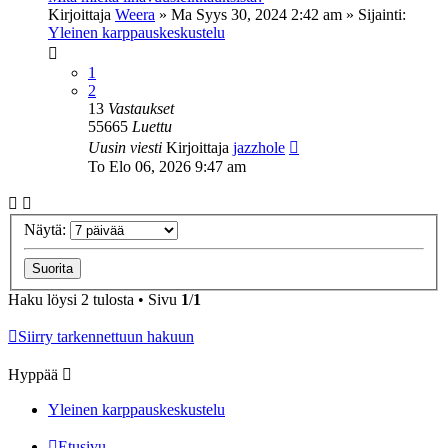
Kirjoittaja
Weera
»
Ma Syys 30, 2024 2:42 am
» Sijainti:
Yleinen karppauskeskustelu
1
2
13
Vastaukset
55665
Luettu
Uusin viesti
Kirjoittaja
jazzhole
To Elo 06, 2026 9:47 am
Näytä:
Haku löysi 2 tulosta • Sivu
1
/
1
Siirry tarkennettuun hakuun
Hyppää
Yleinen karppauskeskustelu
Etusivu