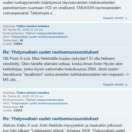
uuden ruokapyramidin kääntyessä täysrasvaisten maitotuotteiden
painottamisen suuntaan VOI on virallisesti TAKAISIN ravintoaineiden
voimanpesänä! Tärkeimpiä e...
Hyppää viestiin
Kirjoittaja
Yhden miehen komitea
Pe Tammi 09, 2026 11:16 am
Keskustelualue:
Yleinen karppauskeskustelu
Aihe:
Yhdysvaltain uudet ravitsemussuositukset
Vastaukset:
44
Luettu:
33683
Re: Yhdysvaltain uudet ravitsemussuositukset
Olli Posti X:ssä: Mitä Heikkilälle kuuluu nykyään? Ei olla hetkeen
viestitelty. Olen hänelle elämäni velkaa, koska ilman Antin Hyvän olon
keittokirjaa, jonka löysin sattumalta toukokuussa 2004, olisin tuskin
havahtunut "tavallisten" ruoka-aineiden tulehduttavuuteen niin nopeasti –>
MS olis...
Hyppää viestiin
Kirjoittaja
Yhden miehen komitea
Pe Tammi 09, 2026 10:33 am
Keskustelualue:
Yleinen karppauskeskustelu
Aihe:
Yhdysvaltain uudet ravitsemussuositukset
Vastaukset:
44
Luettu:
33683
Re: Yhdysvaltain uudet ravitsemussuositukset
Aleksis Kallio X:ssä: Antti Heikkilä nöyryytettiin ja haukuttiin julkisesti
kun hän julkaisi "Lääkkeetön elämä" -kirjansa 2018. Yhdysvaltain uudet