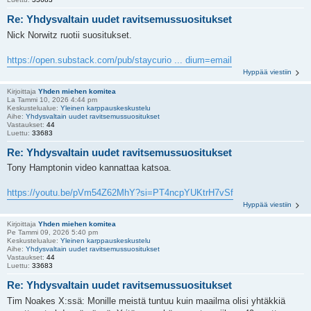
Re: Yhdysvaltain uudet ravitsemussuositukset
Nick Norwitz ruotii suositukset.
https://open.substack.com/pub/staycurio ... dium=email
Hyppää viestiin
Kirjoittaja
Yhden miehen komitea
La Tammi 10, 2026 4:44 pm
Keskustelualue:
Yleinen karppauskeskustelu
Aihe:
Yhdysvaltain uudet ravitsemussuositukset
Vastaukset:
44
Luettu:
33683
Re: Yhdysvaltain uudet ravitsemussuositukset
Tony Hamptonin video kannattaa katsoa.
https://youtu.be/pVm54Z62MhY?si=PT4ncpYUKtrH7vSf
Hyppää viestiin
Kirjoittaja
Yhden miehen komitea
Pe Tammi 09, 2026 5:40 pm
Keskustelualue:
Yleinen karppauskeskustelu
Aihe:
Yhdysvaltain uudet ravitsemussuositukset
Vastaukset:
44
Luettu:
33683
Re: Yhdysvaltain uudet ravitsemussuositukset
Tim Noakes X:ssä: Monille meistä tuntuu kuin maailma olisi yhtäkkiä