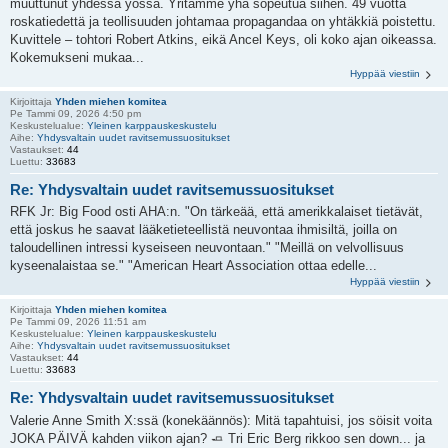
muuttunut yhdessä yössä. Yritämme yhä sopeutua siihen. 49 vuotta
roskatiedettä ja teollisuuden johtamaa propagandaa on yhtäkkiä poistettu.
Kuvittele – tohtori Robert Atkins, eikä Ancel Keys, oli koko ajan oikeassa.
Kokemukseni mukaa...
Hyppää viestiin
Kirjoittaja
Yhden miehen komitea
Pe Tammi 09, 2026 4:50 pm
Keskustelualue:
Yleinen karppauskeskustelu
Aihe:
Yhdysvaltain uudet ravitsemussuositukset
Vastaukset:
44
Luettu:
33683
Re: Yhdysvaltain uudet ravitsemussuositukset
RFK Jr: Big Food osti AHA:n. "On tärkeää, että amerikkalaiset tietävät,
että joskus he saavat lääketieteellistä neuvontaa ihmisiltä, ​​joilla on
taloudellinen intressi kyseiseen neuvontaan." "Meillä on velvollisuus
kyseenalaistaa se." "American Heart Association ottaa edelle...
Hyppää viestiin
Kirjoittaja
Yhden miehen komitea
Pe Tammi 09, 2026 11:51 am
Keskustelualue:
Yleinen karppauskeskustelu
Aihe:
Yhdysvaltain uudet ravitsemussuositukset
Vastaukset:
44
Luettu:
33683
Re: Yhdysvaltain uudet ravitsemussuositukset
Valerie Anne Smith X:ssä (konekäännös): Mitä tapahtuisi, jos söisit voita
JOKA PÄIVÄ kahden viikon ajan? 🧈 Tri Eric Berg rikkoo sen down... ja