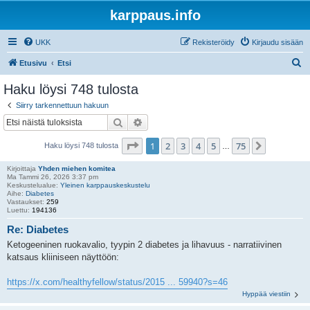
karppaus.info
UKK
Rekisteröidy
Kirjaudu sisään
E
Etusivu
Etsi
t
Haku löysi 748 tulosta
s
Siirry tarkennettuun hakuun
i
Etsi
Tarkennettu haku
Sivu
1
/
75
1
2
3
4
5
75
Seuraava
Haku löysi 748 tulosta
…
Kirjoittaja
Yhden miehen komitea
Ma Tammi 26, 2026 3:37 pm
Keskustelualue:
Yleinen karppauskeskustelu
Aihe:
Diabetes
Vastaukset:
259
Luettu:
194136
Re: Diabetes
Ketogeeninen ruokavalio, tyypin 2 diabetes ja lihavuus - narratiivinen
katsaus kliiniseen näyttöön:
https://x.com/healthyfellow/status/2015 ... 59940?s=46
Hyppää viestiin