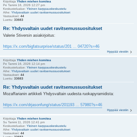
Kirjoittaja
Yhden miehen komitea
Pe Tammi 16, 2026 12:27 pm
Keskustelualue:
Yleinen karppauskeskustelu
Aihe:
Yhdysvaltain uudet ravitsemussuositukset
Vastaukset:
44
Luettu:
33683
Re: Yhdysvaltain uudet ravitsemussuositukset
Valerie Stiversin asiakirjoitus:
https://x.com/bigfatsurprise/status/201 ... 04720?s=46
Hyppää viestiin
Kirjoittaja
Yhden miehen komitea
Pe Tammi 16, 2026 12:14 pm
Keskustelualue:
Yleinen karppauskeskustelu
Aihe:
Yhdysvaltain uudet ravitsemussuositukset
Vastaukset:
44
Luettu:
33683
Re: Yhdysvaltain uudet ravitsemussuositukset
Mozaffarianin artikkeli Yhdysvaltain uudesta ruokapyramidista:
https://x.com/drjasonfung/status/201193 ... 57980?s=46
Hyppää viestiin
Kirjoittaja
Yhden miehen komitea
Su Tammi 11, 2026 12:41 pm
Keskustelualue:
Yleinen karppauskeskustelu
Aihe:
Yhdysvaltain uudet ravitsemussuositukset
Vastaukset:
44
Luettu:
33683