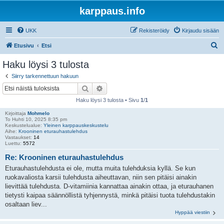
karppaus.info
UKK
Rekisteröidy
Kirjaudu sisään
E
Etusivu
Etsi
t
Haku löysi 3 tulosta
s
Siirry tarkennettuun hakuun
i
Etsi
Tarkennettu haku
Haku löysi 3 tulosta • Sivu
1
/
1
Kirjoittaja
Mohmelo
To Huhti 10, 2025 8:35 pm
Keskustelualue:
Yleinen karppauskeskustelu
Aihe:
Krooninen eturauhastulehdus
Vastaukset:
14
Luettu:
5572
Re: Krooninen eturauhastulehdus
Eturauhastulehdusta ei ole, mutta muita tulehduksia kyllä. Se kun
ruokavaliosta karsii tulehdusta aiheuttavan, niin sen pitäisi ainakin
lievittää tulehdusta. D-vitamiinia kannattaa ainakin ottaa, ja eturauhanen
tietysti kaipaa säännöllistä tyhjennystä, minkä pitäisi tuota tulehdustakin
osaltaan liev...
Hyppää viestiin