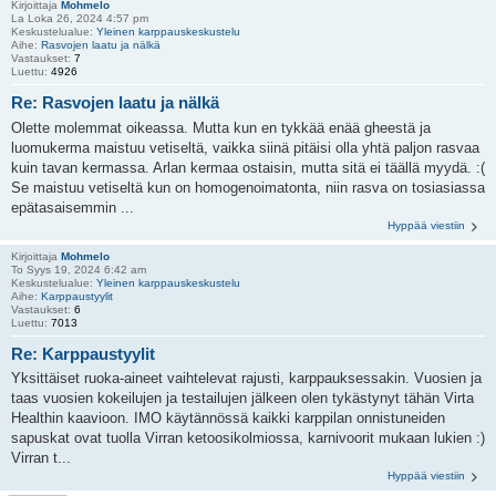
Kirjoittaja
Mohmelo
La Loka 26, 2024 4:57 pm
Keskustelualue:
Yleinen karppauskeskustelu
Aihe:
Rasvojen laatu ja nälkä
Vastaukset:
7
Luettu:
4926
Re: Rasvojen laatu ja nälkä
Olette molemmat oikeassa. Mutta kun en tykkää enää gheestä ja
luomukerma maistuu vetiseltä, vaikka siinä pitäisi olla yhtä paljon rasvaa
kuin tavan kermassa. Arlan kermaa ostaisin, mutta sitä ei täällä myydä. :(
Se maistuu vetiseltä kun on homogenoimatonta, niin rasva on tosiasiassa
epätasaisemmin ...
Hyppää viestiin
Kirjoittaja
Mohmelo
To Syys 19, 2024 6:42 am
Keskustelualue:
Yleinen karppauskeskustelu
Aihe:
Karppaustyylit
Vastaukset:
6
Luettu:
7013
Re: Karppaustyylit
Yksittäiset ruoka-aineet vaihtelevat rajusti, karppauksessakin. Vuosien ja
taas vuosien kokeilujen ja testailujen jälkeen olen tykästynyt tähän Virta
Healthin kaavioon. IMO käytännössä kaikki karppilan onnistuneiden
sapuskat ovat tuolla Virran ketoosikolmiossa, karnivoorit mukaan lukien :)
Virran t...
Hyppää viestiin