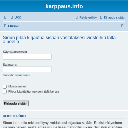
karppaus.info
UKK
Rekisteröidy
Kirjaudu sisään
E
Etusivu
t
Sinun pitää kirjautua sisään vastataksesi viesteihin tällä
s
alueella
i
Käyttäjätunnus:
Salasana:
Unohdin salasanani
Muista minut
Piilota käyttäjätunnukseni tällä kertaa
REKISTERÖIDY
Sinun tulee olla rekisteröitynyt voidaksesi kirjautua sisään. Rekisteröityminen
vie vain hetken, mutta antaa sinulle lisää mahdollisuuksia. Sivuston ylläpitäjä