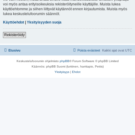
voi myös antaa erityisoikeuksia rekisteröityneille käyttäjille. Muista lukea
käyttöehtomme ja siihen liittyvät käytännöt ennen kirjautumista. Muista myös
lukea keskustelufoorumin säännöt.
Käyttöehdot
|
Yksityisyyden suoja
Rekisteröidy
Etusivu
Poista evästeet
Kaikki ajat ovat
UTC
Keskustelufoorumin ohjelmisto
phpBB
® Forum Software © phpBB Limited
Käännös: phpBB Suomi (lurttinen, harritapio, Pettis)
Yksityisyys
|
Ehdot