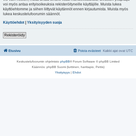
voi myös antaa erityisoikeuksia rekisteröityneille käyttäjille. Muista lukea
käyttöehtomme ja siihen liittyvät käytännöt ennen kirjautumista. Muista myös
lukea keskustelufoorumin säännöt.
Käyttöehdot
|
Yksityisyyden suoja
Rekisteröidy
Etusivu
Poista evästeet
Kaikki ajat ovat
UTC
Keskustelufoorumin ohjelmisto
phpBB
® Forum Software © phpBB Limited
Käännös: phpBB Suomi (lurttinen, harritapio, Pettis)
Yksityisyys
|
Ehdot