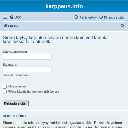
karppaus.info
UKK
Rekisteröidy
Kirjaudu sisään
E
Etusivu
t
Sinun täytyy kirjautua sisään ennen kuin voit lainata
s
kirjoituksia tällä alueella.
i
Käyttäjätunnus:
Salasana:
Unohdin salasanani
Muista minut
Piilota käyttäjätunnukseni tällä kertaa
REKISTERÖIDY
Sinun tulee olla rekisteröitynyt voidaksesi kirjautua sisään. Rekisteröityminen
vie vain hetken, mutta antaa sinulle lisää mahdollisuuksia. Sivuston ylläpitäjä