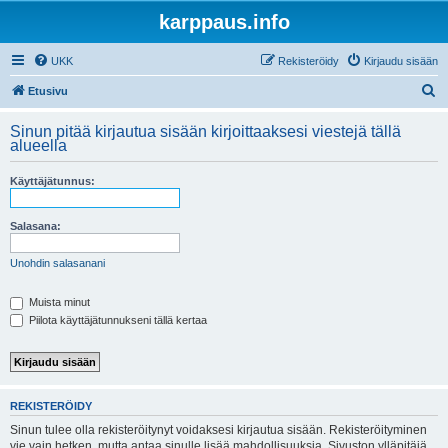
karppaus.info
UKK
Rekisteröidy
Kirjaudu sisään
E
Etusivu
t
Sinun pitää kirjautua sisään kirjoittaaksesi viestejä tällä
s
alueella
i
Käyttäjätunnus:
Salasana:
Unohdin salasanani
Muista minut
Piilota käyttäjätunnukseni tällä kertaa
REKISTERÖIDY
Sinun tulee olla rekisteröitynyt voidaksesi kirjautua sisään. Rekisteröityminen
vie vain hetken, mutta antaa sinulle lisää mahdollisuuksia. Sivuston ylläpitäjä