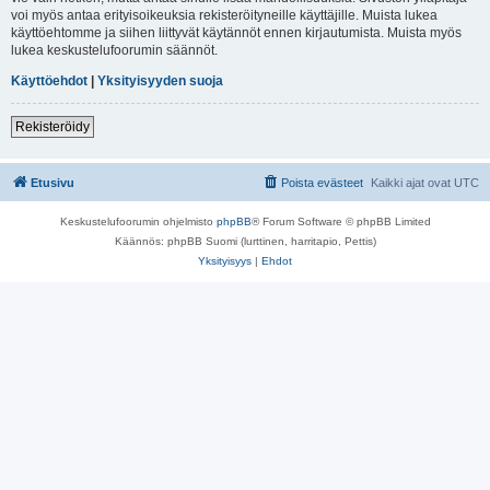
voi myös antaa erityisoikeuksia rekisteröityneille käyttäjille. Muista lukea
käyttöehtomme ja siihen liittyvät käytännöt ennen kirjautumista. Muista myös
lukea keskustelufoorumin säännöt.
Käyttöehdot
|
Yksityisyyden suoja
Rekisteröidy
Etusivu
Poista evästeet
Kaikki ajat ovat
UTC
Keskustelufoorumin ohjelmisto
phpBB
® Forum Software © phpBB Limited
Käännös: phpBB Suomi (lurttinen, harritapio, Pettis)
Yksityisyys
|
Ehdot