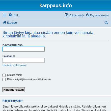
karppaus.info
UKK
Rekisteröidy
Kirjaudu sisään
E
Etusivu
t
Sinun täytyy kirjautua sisään ennen kuin voit lainata
s
kirjoituksia tällä alueella.
i
Käyttäjätunnus:
Salasana:
Unohdin salasanani
Muista minut
Piilota käyttäjätunnukseni tällä kertaa
REKISTERÖIDY
Sinun tulee olla rekisteröitynyt voidaksesi kirjautua sisään. Rekisteröityminen
vie vain hetken, mutta antaa sinulle lisää mahdollisuuksia. Sivuston ylläpitäjä