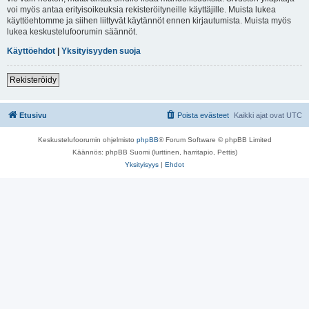
voi myös antaa erityisoikeuksia rekisteröityneille käyttäjille. Muista lukea
käyttöehtomme ja siihen liittyvät käytännöt ennen kirjautumista. Muista myös
lukea keskustelufoorumin säännöt.
Käyttöehdot
|
Yksityisyyden suoja
Rekisteröidy
Etusivu
Poista evästeet
Kaikki ajat ovat
UTC
Keskustelufoorumin ohjelmisto
phpBB
® Forum Software © phpBB Limited
Käännös: phpBB Suomi (lurttinen, harritapio, Pettis)
Yksityisyys
|
Ehdot