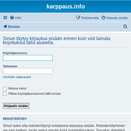
karppaus.info
UKK
Rekisteröidy
Kirjaudu sisään
E
Etusivu
t
Sinun täytyy kirjautua sisään ennen kuin voit lainata
s
kirjoituksia tällä alueella.
i
Käyttäjätunnus:
Salasana:
Unohdin salasanani
Muista minut
Piilota käyttäjätunnukseni tällä kertaa
REKISTERÖIDY
Sinun tulee olla rekisteröitynyt voidaksesi kirjautua sisään. Rekisteröityminen
vie vain hetken, mutta antaa sinulle lisää mahdollisuuksia. Sivuston ylläpitäjä