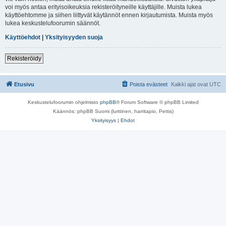
voi myös antaa erityisoikeuksia rekisteröityneille käyttäjille. Muista lukea
käyttöehtomme ja siihen liittyvät käytännöt ennen kirjautumista. Muista myös
lukea keskustelufoorumin säännöt.
Käyttöehdot
|
Yksityisyyden suoja
Rekisteröidy
Etusivu
Poista evästeet
Kaikki ajat ovat
UTC
Keskustelufoorumin ohjelmisto
phpBB
® Forum Software © phpBB Limited
Käännös: phpBB Suomi (lurttinen, harritapio, Pettis)
Yksityisyys
|
Ehdot