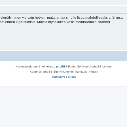
isteröityminen vie vain hetken, mutta antaa sinulle lisää mahdollisuuksia. Sivuston y
tännöt ennen kirjautumista. Muista myös lukea keskustelufoorumin säännöt.
Keskustelufoorumin ohjelmisto
phpBB
® Forum Software © phpBB Limited
Käännös: phpBB Suomi (lurttinen, harritapio, Pettis)
Yksityisyys
|
Ehdot