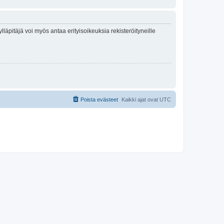
lläpitäjä voi myös antaa erityisoikeuksia rekisteröityneille
Poista evästeet
Kaikki ajat ovat
UTC