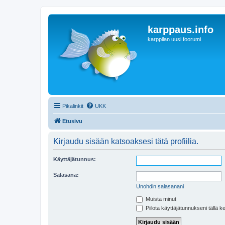
karppaus.info
karppilan uusi foorumi
Pikalinkit
UKK
Etusivu
Kirjaudu sisään katsoaksesi tätä profiilia.
Käyttäjätunnus:
Salasana:
Unohdin salasanani
Muista minut
Piilota käyttäjätunnukseni tällä k