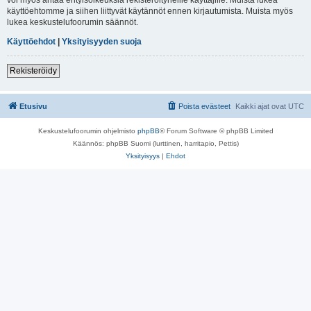
käyttöehtomme ja siihen liittyvät käytännöt ennen kirjautumista. Muista myös
lukea keskustelufoorumin säännöt.
Käyttöehdot
|
Yksityisyyden suoja
Rekisteröidy
Etusivu
Poista evästeet
Kaikki ajat ovat
UTC
Keskustelufoorumin ohjelmisto
phpBB
® Forum Software © phpBB Limited
Käännös: phpBB Suomi (lurttinen, harritapio, Pettis)
Yksityisyys
|
Ehdot