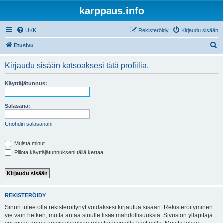
karppaus.info
UKK
Rekisteröidy
Kirjaudu sisään
E
Etusivu
t
Kirjaudu sisään katsoaksesi tätä profiilia.
s
i
Käyttäjätunnus:
Salasana:
Unohdin salasanani
Muista minut
Piilota käyttäjätunnukseni tällä kertaa
REKISTERÖIDY
Sinun tulee olla rekisteröitynyt voidaksesi kirjautua sisään. Rekisteröityminen
vie vain hetken, mutta antaa sinulle lisää mahdollisuuksia. Sivuston ylläpitäjä
voi myös antaa erityisoikeuksia rekisteröityneille käyttäjille. Muista lukea