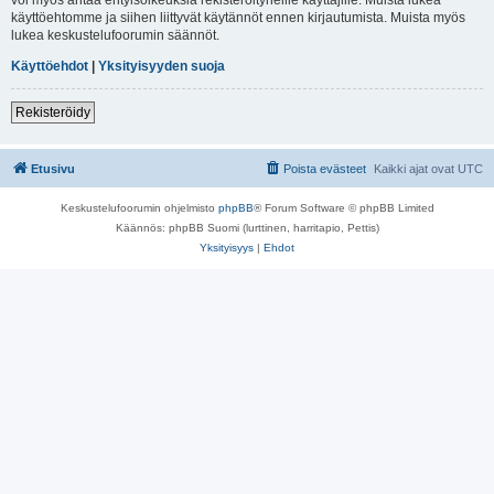
käyttöehtomme ja siihen liittyvät käytännöt ennen kirjautumista. Muista myös
lukea keskustelufoorumin säännöt.
Käyttöehdot
|
Yksityisyyden suoja
Rekisteröidy
Etusivu
Poista evästeet
Kaikki ajat ovat
UTC
Keskustelufoorumin ohjelmisto
phpBB
® Forum Software © phpBB Limited
Käännös: phpBB Suomi (lurttinen, harritapio, Pettis)
Yksityisyys
|
Ehdot