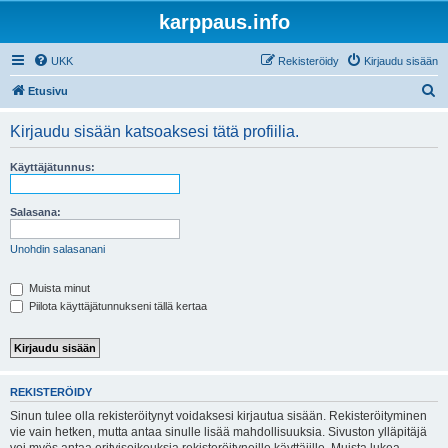
karppaus.info
UKK
Rekisteröidy
Kirjaudu sisään
E
Etusivu
t
Kirjaudu sisään katsoaksesi tätä profiilia.
s
i
Käyttäjätunnus:
Salasana:
Unohdin salasanani
Muista minut
Piilota käyttäjätunnukseni tällä kertaa
REKISTERÖIDY
Sinun tulee olla rekisteröitynyt voidaksesi kirjautua sisään. Rekisteröityminen
vie vain hetken, mutta antaa sinulle lisää mahdollisuuksia. Sivuston ylläpitäjä
voi myös antaa erityisoikeuksia rekisteröityneille käyttäjille. Muista lukea