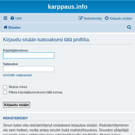
karppaus.info
UKK
Rekisteröidy
Kirjaudu sisään
E
Etusivu
t
Kirjaudu sisään katsoaksesi tätä profiilia.
s
i
Käyttäjätunnus:
Salasana:
Unohdin salasanani
Muista minut
Piilota käyttäjätunnukseni tällä kertaa
REKISTERÖIDY
Sinun tulee olla rekisteröitynyt voidaksesi kirjautua sisään. Rekisteröityminen
vie vain hetken, mutta antaa sinulle lisää mahdollisuuksia. Sivuston ylläpitäjä
voi myös antaa erityisoikeuksia rekisteröityneille käyttäjille. Muista lukea