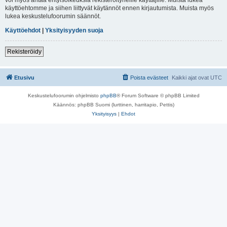
käyttöehtomme ja siihen liittyvät käytännöt ennen kirjautumista. Muista myös
lukea keskustelufoorumin säännöt.
Käyttöehdot
|
Yksityisyyden suoja
Rekisteröidy
Etusivu
Poista evästeet
Kaikki ajat ovat
UTC
Keskustelufoorumin ohjelmisto
phpBB
® Forum Software © phpBB Limited
Käännös: phpBB Suomi (lurttinen, harritapio, Pettis)
Yksityisyys
|
Ehdot