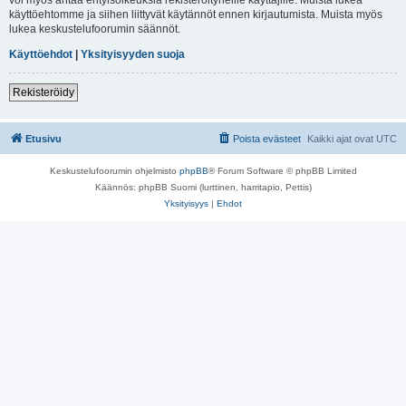
käyttöehtomme ja siihen liittyvät käytännöt ennen kirjautumista. Muista myös
lukea keskustelufoorumin säännöt.
Käyttöehdot
|
Yksityisyyden suoja
Rekisteröidy
Etusivu
Poista evästeet
Kaikki ajat ovat
UTC
Keskustelufoorumin ohjelmisto
phpBB
® Forum Software © phpBB Limited
Käännös: phpBB Suomi (lurttinen, harritapio, Pettis)
Yksityisyys
|
Ehdot