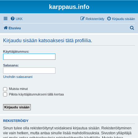
karppaus.info
UKK
Rekisteröidy
Kirjaudu sisään
E
Etusivu
t
Kirjaudu sisään katsoaksesi tätä profiilia.
s
i
Käyttäjätunnus:
Salasana:
Unohdin salasanani
Muista minut
Piilota käyttäjätunnukseni tällä kertaa
REKISTERÖIDY
Sinun tulee olla rekisteröitynyt voidaksesi kirjautua sisään. Rekisteröityminen
vie vain hetken, mutta antaa sinulle lisää mahdollisuuksia. Sivuston ylläpitäjä
voi myös antaa erityisoikeuksia rekisteröityneille käyttäjille. Muista lukea