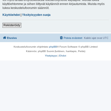
käyttöehtomme ja siihen liittyvät käytännöt ennen kirjautumista. Muista myös
lukea keskustelufoorumin säännöt.
Käyttöehdot
|
Yksityisyyden suoja
Rekisteröidy
Etusivu
Poista evästeet
Kaikki ajat ovat
UTC
Keskustelufoorumin ohjelmisto
phpBB
® Forum Software © phpBB Limited
Käännös: phpBB Suomi (lurttinen, harritapio, Pettis)
Yksityisyys
|
Ehdot