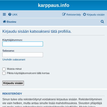
karppaus.info
UKK
Rekisteröidy
Kirjaudu sisään
E
Etusivu
t
Kirjaudu sisään katsoaksesi tätä profiilia.
s
i
Käyttäjätunnus:
Salasana:
Unohdin salasanani
Muista minut
Piilota käyttäjätunnukseni tällä kertaa
REKISTERÖIDY
Sinun tulee olla rekisteröitynyt voidaksesi kirjautua sisään. Rekisteröityminen
vie vain hetken, mutta antaa sinulle lisää mahdollisuuksia. Sivuston ylläpitäjä
voi myös antaa erityisoikeuksia rekisteröityneille käyttäjille. Muista lukea