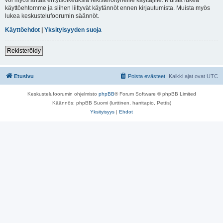
käyttöehtomme ja siihen liittyvät käytännöt ennen kirjautumista. Muista myös
lukea keskustelufoorumin säännöt.
Käyttöehdot
|
Yksityisyyden suoja
Rekisteröidy
Etusivu
Poista evästeet
Kaikki ajat ovat
UTC
Keskustelufoorumin ohjelmisto
phpBB
® Forum Software © phpBB Limited
Käännös: phpBB Suomi (lurttinen, harritapio, Pettis)
Yksityisyys
|
Ehdot