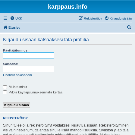
karppaus.info
UKK
Rekisteröidy
Kirjaudu sisään
E
Etusivu
t
Kirjaudu sisään katsoaksesi tätä profiilia.
s
i
Käyttäjätunnus:
Salasana:
Unohdin salasanani
Muista minut
Piilota käyttäjätunnukseni tällä kertaa
REKISTERÖIDY
Sinun tulee olla rekisteröitynyt voidaksesi kirjautua sisään. Rekisteröityminen
vie vain hetken, mutta antaa sinulle lisää mahdollisuuksia. Sivuston ylläpitäjä
voi myös antaa erityisoikeuksia rekisteröityneille käyttäjille. Muista lukea