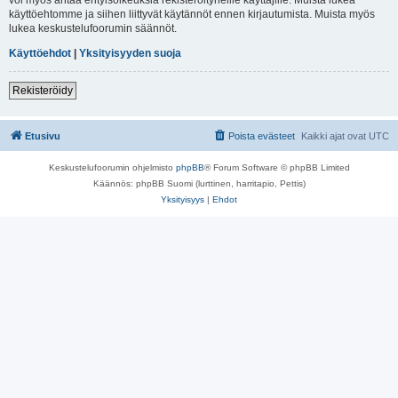
käyttöehtomme ja siihen liittyvät käytännöt ennen kirjautumista. Muista myös
lukea keskustelufoorumin säännöt.
Käyttöehdot
|
Yksityisyyden suoja
Rekisteröidy
Etusivu
Poista evästeet
Kaikki ajat ovat
UTC
Keskustelufoorumin ohjelmisto
phpBB
® Forum Software © phpBB Limited
Käännös: phpBB Suomi (lurttinen, harritapio, Pettis)
Yksityisyys
|
Ehdot