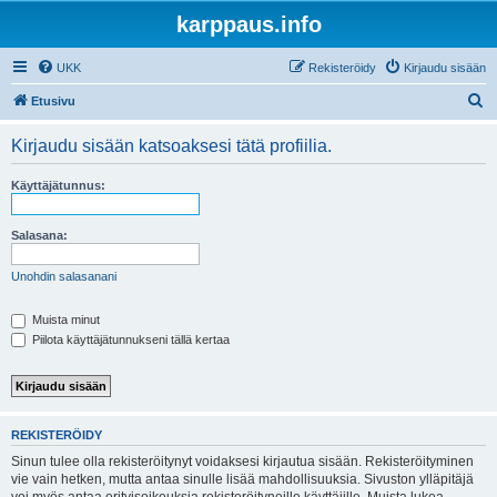
karppaus.info
UKK
Rekisteröidy
Kirjaudu sisään
E
Etusivu
t
Kirjaudu sisään katsoaksesi tätä profiilia.
s
i
Käyttäjätunnus:
Salasana:
Unohdin salasanani
Muista minut
Piilota käyttäjätunnukseni tällä kertaa
REKISTERÖIDY
Sinun tulee olla rekisteröitynyt voidaksesi kirjautua sisään. Rekisteröityminen
vie vain hetken, mutta antaa sinulle lisää mahdollisuuksia. Sivuston ylläpitäjä
voi myös antaa erityisoikeuksia rekisteröityneille käyttäjille. Muista lukea