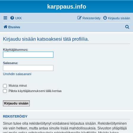
karppaus.info
UKK
Rekisteröidy
Kirjaudu sisään
E
Etusivu
t
Kirjaudu sisään katsoaksesi tätä profiilia.
s
i
Käyttäjätunnus:
Salasana:
Unohdin salasanani
Muista minut
Piilota käyttäjätunnukseni tällä kertaa
REKISTERÖIDY
Sinun tulee olla rekisteröitynyt voidaksesi kirjautua sisään. Rekisteröityminen
vie vain hetken, mutta antaa sinulle lisää mahdollisuuksia. Sivuston ylläpitäjä
voi myös antaa erityisoikeuksia rekisteröityneille käyttäjille. Muista lukea