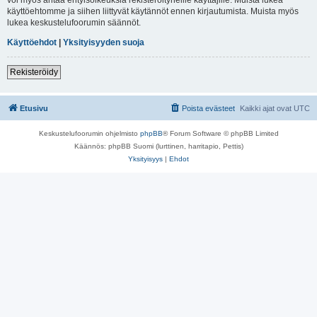
käyttöehtomme ja siihen liittyvät käytännöt ennen kirjautumista. Muista myös
lukea keskustelufoorumin säännöt.
Käyttöehdot
|
Yksityisyyden suoja
Rekisteröidy
Etusivu
Poista evästeet
Kaikki ajat ovat
UTC
Keskustelufoorumin ohjelmisto
phpBB
® Forum Software © phpBB Limited
Käännös: phpBB Suomi (lurttinen, harritapio, Pettis)
Yksityisyys
|
Ehdot