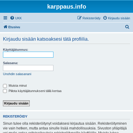
karppaus.info
UKK
Rekisteröidy
Kirjaudu sisään
E
Etusivu
t
Kirjaudu sisään katsoaksesi tätä profiilia.
s
i
Käyttäjätunnus:
Salasana:
Unohdin salasanani
Muista minut
Piilota käyttäjätunnukseni tällä kertaa
REKISTERÖIDY
Sinun tulee olla rekisteröitynyt voidaksesi kirjautua sisään. Rekisteröityminen
vie vain hetken, mutta antaa sinulle lisää mahdollisuuksia. Sivuston ylläpitäjä
voi myös antaa erityisoikeuksia rekisteröityneille käyttäjille. Muista lukea