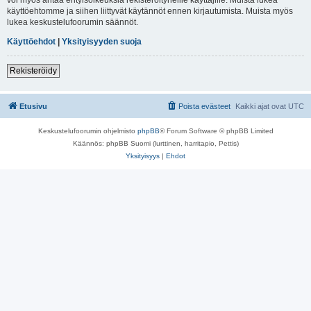
käyttöehtomme ja siihen liittyvät käytännöt ennen kirjautumista. Muista myös
lukea keskustelufoorumin säännöt.
Käyttöehdot
|
Yksityisyyden suoja
Rekisteröidy
Etusivu
Poista evästeet
Kaikki ajat ovat
UTC
Keskustelufoorumin ohjelmisto
phpBB
® Forum Software © phpBB Limited
Käännös: phpBB Suomi (lurttinen, harritapio, Pettis)
Yksityisyys
|
Ehdot