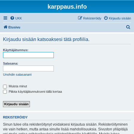
karppaus.info
UKK
Rekisteröidy
Kirjaudu sisään
E
Etusivu
t
Kirjaudu sisään katsoaksesi tätä profiilia.
s
i
Käyttäjätunnus:
Salasana:
Unohdin salasanani
Muista minut
Piilota käyttäjätunnukseni tällä kertaa
REKISTERÖIDY
Sinun tulee olla rekisteröitynyt voidaksesi kirjautua sisään. Rekisteröityminen
vie vain hetken, mutta antaa sinulle lisää mahdollisuuksia. Sivuston ylläpitäjä
voi myös antaa erityisoikeuksia rekisteröityneille käyttäjille. Muista lukea