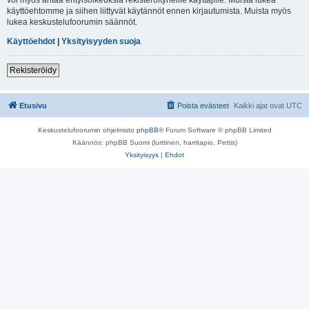
käyttöehtomme ja siihen liittyvät käytännöt ennen kirjautumista. Muista myös
lukea keskustelufoorumin säännöt.
Käyttöehdot
|
Yksityisyyden suoja
Rekisteröidy
Etusivu
Poista evästeet
Kaikki ajat ovat
UTC
Keskustelufoorumin ohjelmisto
phpBB
® Forum Software © phpBB Limited
Käännös: phpBB Suomi (lurttinen, harritapio, Pettis)
Yksityisyys
|
Ehdot