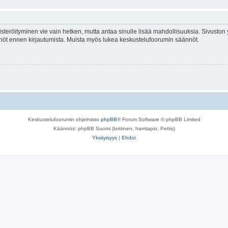
isteröityminen vie vain hetken, mutta antaa sinulle lisää mahdollisuuksia. Sivuston y
tännöt ennen kirjautumista. Muista myös lukea keskustelufoorumin säännöt.
Keskustelufoorumin ohjelmisto
phpBB
® Forum Software © phpBB Limited
Käännös: phpBB Suomi (lurttinen, harritapio, Pettis)
Yksityisyys
|
Ehdot