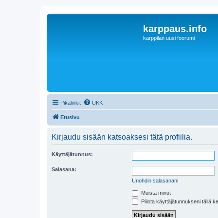
karppaus.info
karppilan uusi foorumi
Pikalinkit
UKK
Etusivu
Kirjaudu sisään katsoaksesi tätä profiilia.
Käyttäjätunnus:
Salasana:
Unohdin salasanani
Muista minut
Piilota käyttäjätunnukseni tällä k