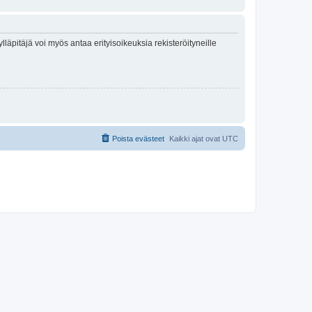
lläpitäjä voi myös antaa erityisoikeuksia rekisteröityneille
Poista evästeet
Kaikki ajat ovat
UTC