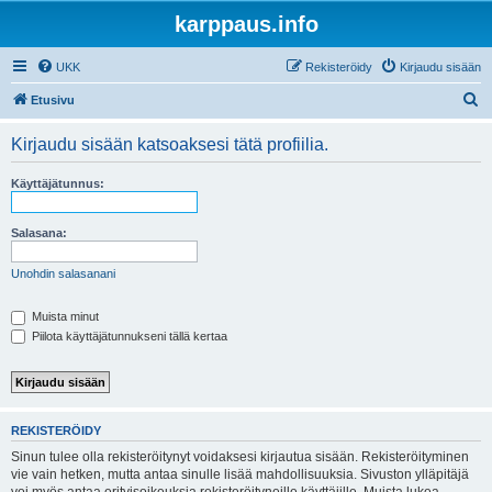
karppaus.info
UKK
Rekisteröidy
Kirjaudu sisään
E
Etusivu
t
Kirjaudu sisään katsoaksesi tätä profiilia.
s
i
Käyttäjätunnus:
Salasana:
Unohdin salasanani
Muista minut
Piilota käyttäjätunnukseni tällä kertaa
REKISTERÖIDY
Sinun tulee olla rekisteröitynyt voidaksesi kirjautua sisään. Rekisteröityminen
vie vain hetken, mutta antaa sinulle lisää mahdollisuuksia. Sivuston ylläpitäjä
voi myös antaa erityisoikeuksia rekisteröityneille käyttäjille. Muista lukea