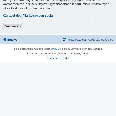
käyttöehtomme ja siihen liittyvät käytännöt ennen kirjautumista. Muista myös
lukea keskustelufoorumin säännöt.
Käyttöehdot
|
Yksityisyyden suoja
Rekisteröidy
Etusivu
Poista evästeet
Kaikki ajat ovat
UTC
Keskustelufoorumin ohjelmisto
phpBB
® Forum Software © phpBB Limited
Käännös: phpBB Suomi (lurttinen, harritapio, Pettis)
Yksityisyys
|
Ehdot