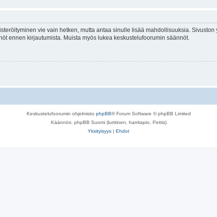
isteröityminen vie vain hetken, mutta antaa sinulle lisää mahdollisuuksia. Sivuston y
tännöt ennen kirjautumista. Muista myös lukea keskustelufoorumin säännöt.
Keskustelufoorumin ohjelmisto
phpBB
® Forum Software © phpBB Limited
Käännös: phpBB Suomi (lurttinen, harritapio, Pettis)
Yksityisyys
|
Ehdot