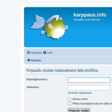
karppaus.info
karppilan uusi foorumi
Pikalinkit
UKK
Etusivu
Kirjaudu sisään katsoaksesi tätä profiilia.
Käyttäjätunnus:
Salasana:
Unohdin salasanani
Muista minut
Piilota käyttäjätunnukseni tällä k