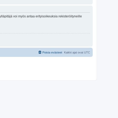
lläpitäjä voi myös antaa erityisoikeuksia rekisteröityneille
Poista evästeet
Kaikki ajat ovat
UTC