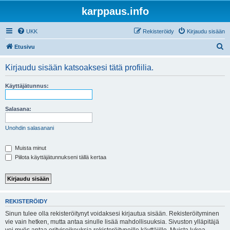
karppaus.info
UKK
Rekisteröidy
Kirjaudu sisään
E
Etusivu
t
Kirjaudu sisään katsoaksesi tätä profiilia.
s
i
Käyttäjätunnus:
Salasana:
Unohdin salasanani
Muista minut
Piilota käyttäjätunnukseni tällä kertaa
REKISTERÖIDY
Sinun tulee olla rekisteröitynyt voidaksesi kirjautua sisään. Rekisteröityminen
vie vain hetken, mutta antaa sinulle lisää mahdollisuuksia. Sivuston ylläpitäjä
voi myös antaa erityisoikeuksia rekisteröityneille käyttäjille. Muista lukea