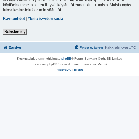
käyttöehtomme ja siihen liittyvät käytännöt ennen kirjautumista. Muista myös
lukea keskustelufoorumin säännöt.
Käyttöehdot
|
Yksityisyyden suoja
Rekisteröidy
Etusivu
Poista evästeet
Kaikki ajat ovat
UTC
Keskustelufoorumin ohjelmisto
phpBB
® Forum Software © phpBB Limited
Käännös: phpBB Suomi (lurttinen, harritapio, Pettis)
Yksityisyys
|
Ehdot