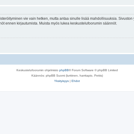
isteröityminen vie vain hetken, mutta antaa sinulle lisää mahdollisuuksia. Sivuston y
tännöt ennen kirjautumista. Muista myös lukea keskustelufoorumin säännöt.
Keskustelufoorumin ohjelmisto
phpBB
® Forum Software © phpBB Limited
Käännös: phpBB Suomi (lurttinen, harritapio, Pettis)
Yksityisyys
|
Ehdot