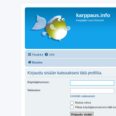
karppaus.info
karppilan uusi foorumi
Pikalinkit
UKK
Etusivu
Kirjaudu sisään katsoaksesi tätä profiilia.
Käyttäjätunnus:
Salasana:
Unohdin salasanani
Muista minut
Piilota käyttäjätunnukseni tällä k