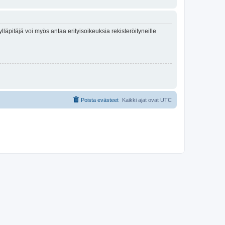
lläpitäjä voi myös antaa erityisoikeuksia rekisteröityneille
Poista evästeet
Kaikki ajat ovat
UTC