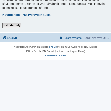
käyttöehtomme ja siihen liittyvät käytännöt ennen kirjautumista. Muista myös
lukea keskustelufoorumin säännöt.
Käyttöehdot
|
Yksityisyyden suoja
Rekisteröidy
Etusivu
Poista evästeet
Kaikki ajat ovat
UTC
Keskustelufoorumin ohjelmisto
phpBB
® Forum Software © phpBB Limited
Käännös: phpBB Suomi (lurttinen, harritapio, Pettis)
Yksityisyys
|
Ehdot