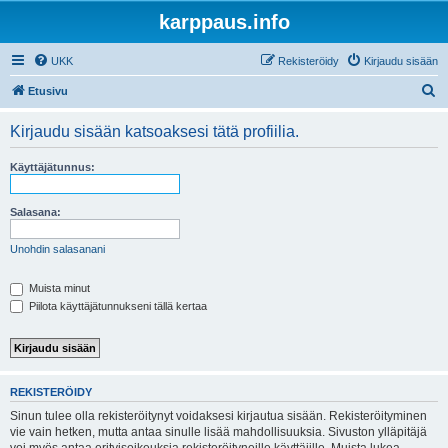
karppaus.info
UKK
Rekisteröidy
Kirjaudu sisään
E
Etusivu
t
Kirjaudu sisään katsoaksesi tätä profiilia.
s
i
Käyttäjätunnus:
Salasana:
Unohdin salasanani
Muista minut
Piilota käyttäjätunnukseni tällä kertaa
REKISTERÖIDY
Sinun tulee olla rekisteröitynyt voidaksesi kirjautua sisään. Rekisteröityminen
vie vain hetken, mutta antaa sinulle lisää mahdollisuuksia. Sivuston ylläpitäjä
voi myös antaa erityisoikeuksia rekisteröityneille käyttäjille. Muista lukea