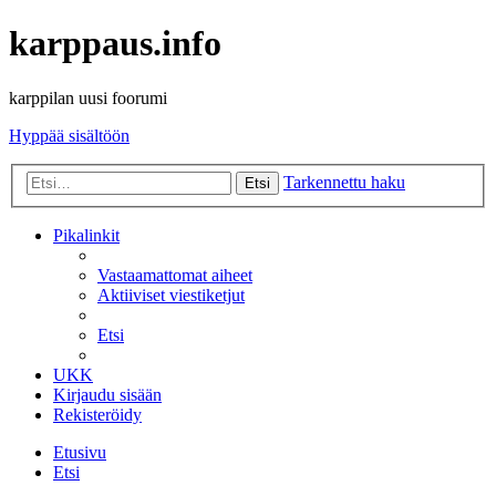
karppaus.info
karppilan uusi foorumi
Hyppää sisältöön
Tarkennettu haku
Etsi
Pikalinkit
Vastaamattomat aiheet
Aktiiviset viestiketjut
Etsi
UKK
Kirjaudu sisään
Rekisteröidy
Etusivu
Etsi